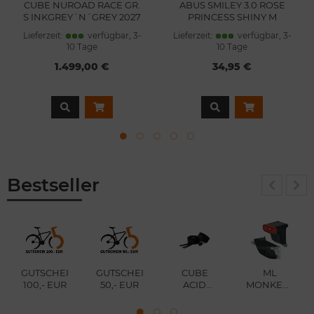
CUBE NUROAD RACE GR.
ABUS SMILEY 3.0 ROSE
S INKGREY´N´GREY 2027
PRINCESS SHINY M
KINDERHELM
Lieferzeit:
verfügbar, 3-
Lieferzeit:
verfügbar, 3-
10 Tage
10 Tage
1.499,00 €
34,95 €
Bestseller
GUTSCHEIN
GUTSCHEIN
CUBE
ML
100,- EUR
50,- EUR
ACID
MONKEYLIGH
CHE
LENKERBAND
100 LUX
RC 2,5
SET