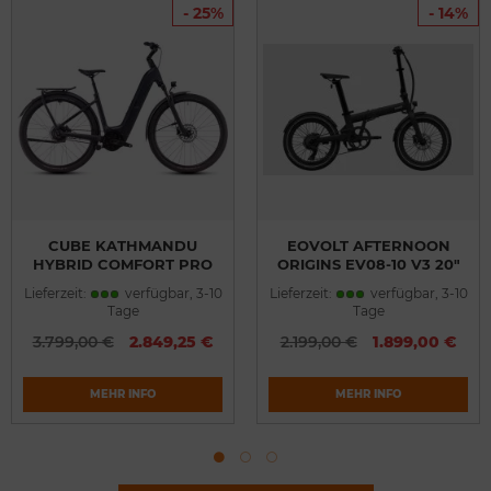
- 25%
- 14%
CUBE KATHMANDU
EOVOLT AFTERNOON
HYBRID COMFORT PRO
ORIGINS EV08-10 V3 20"
800 NIGHT´N´CHROME
ONYX BLACK 378WH
Lieferzeit:
verfügbar, 3-10
Lieferzeit:
verfügbar, 3-10
EASY ENTRY 62 CM 2025
Tage
Tage
3.799,00 €
2.849,25 €
2.199,00 €
1.899,00 €
MEHR INFO
MEHR INFO