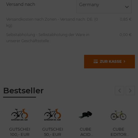
Versand nach
Germany
Versandkosten nach Zonen - Versand nach: DE: (0
0,85 €
kg):
Selbstabholung - Selbstabholung der Ware in
0,00 €
unserer Geschäftsstelle.:
ZUR KASSE
Bestseller
GUTSCHEIN
GUTSCHEIN
CUBE
CUBE
100,- EUR
50,- EUR
ACID
EDITOR