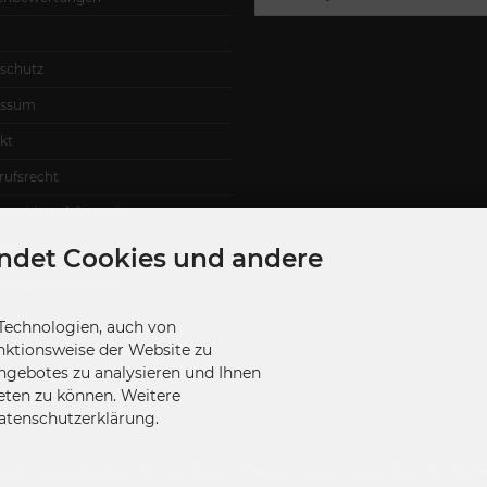
schutz
essum
kt
rufsrecht
r-Widerrufsformular
ap
ndet Cookies und andere
rruf erklären
Technologien, auch von
nktionsweise der Website zu
ngebotes zu analysieren und Ihnen
eten zu können. Weitere
Datenschutzerklärung.
 zzgl.
Versandkosten
. Die durchgestrichenen Preise entsprechen dem bisher