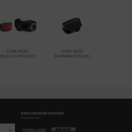
CUBE ACID
CUBE ACID
ZEFAL SPIEG
BELEUCHTNGSSET
FAHRRADTASCHE
FA00357
PRO30 STVZO
TOPTUBE 1 BLACK
ZAHLUNGSMETHODEN