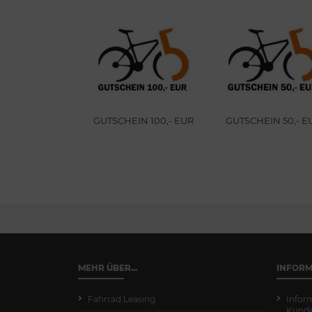
BE ACID
GUTSCHEIN 100,- EUR
GUTSCHEIN 50,- E
TASCHE CITY
ALL IN ONE
ELLOW
MEHR ÜBER...
INFOR
Fahrrad Leasing
Infor
Kund