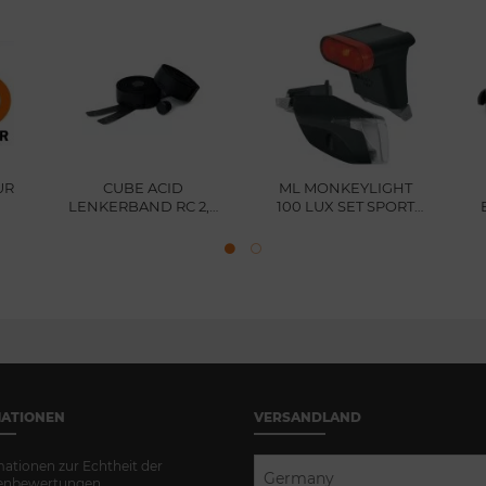
UR
CUBE ACID
ML MONKEYLIGHT
LENKERBAND RC 2,5
100 LUX SET SPORT
CMPT BLACK
CONNECT E-BIKE
MATIONEN
VERSANDLAND
mationen zur Echtheit der
Germany
enbewertungen