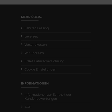
MEHR ÜBER...
Fahrrad Leasing
Lieferzeit
Versandkosten
Wir über uns
ENRA Fahrradversichrung
Cookie Einstellungen
INFORMATIONEN
Informationen zur Echtheit der
Kundenbewertungen
AGB