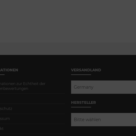
MATIONEN
VERSANDLAND
mationen zur Echtheit der
Germany
enbewertungen
HERSTELLER
schutz
essum
Bitte wählen
kt