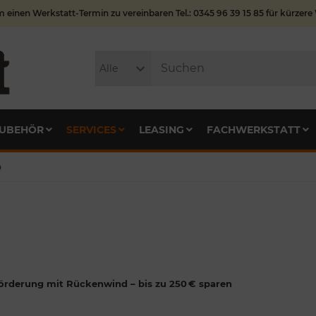
m einen Werkstatt-Termin zu vereinbaren Tel.: 0345 96 39 15 85 für kürzere
Alle
UBEHÖR
SERVICES
LEASING
FACHWERKSTATT
D
örderung mit Rückenwind – bis zu 250 € sparen