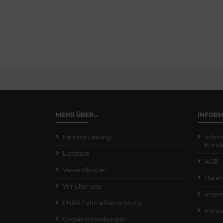
MEHR ÜBER...
INFOR
Fahrrad Leasing
Infor
Kund
Lieferzeit
AGB
Versandkosten
Daten
Wir über uns
Impr
ENRA Fahrradversichrung
Konta
Cookie Einstellungen