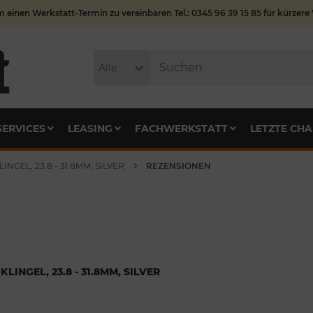
m einen Werkstatt-Termin zu vereinbaren Tel.: 0345 96 39 15 85 für kürzere
Alle
SERVICES
LEASING
FACHWERKSTATT
LETZTE CHA
GEL, 23.8 - 31.8MM, SILVER
REZENSIONEN
INGEL, 23.8 - 31.8MM, SILVER