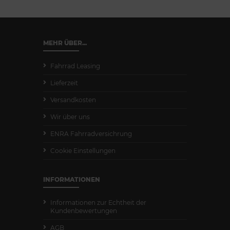
MEHR ÜBER...
Fahrrad Leasing
Lieferzeit
Versandkosten
Wir über uns
ENRA Fahrradversichrung
Cookie Einstellungen
INFORMATIONEN
Informationen zur Echtheit der
Kundenbewertungen
AGB