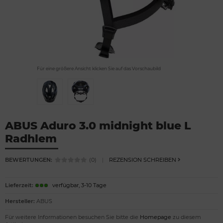
Für eine größere Ansicht klicken Sie auf das Vorschaubild
ABUS Aduro 3.0 midnight blue L
Radhlem
BEWERTUNGEN:
(0)
|
REZENSION SCHREIBEN
Lieferzeit:
verfügbar, 3-10 Tage
Hersteller:
ABUS
Für weitere Informationen besuchen Sie bitte die
Homepage
zu diesem