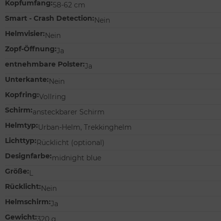
Kopfumfang:
58-62 cm
Smart - Crash Detection:
Nein
Helmvisier:
Nein
Zopf-Öffnung:
Ja
entnehmbare Polster:
Ja
Unterkante:
Nein
Kopfring:
Vollring
Schirm:
ansteckbarer Schirm
Helmtyp:
Urban-Helm, Trekkinghelm
Lichttyp:
Rücklicht (optional)
Designfarbe:
midnight blue
Größe:
L
Rücklicht:
Nein
Helmschirm:
Ja
Gewicht:
320 g