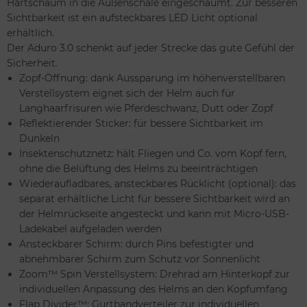
Hartschaum in die Außenschale eingeschäumt. Zur besseren
Sichtbarkeit ist ein aufsteckbares LED Licht optional
erhältlich.
Der Aduro 3.0 schenkt auf jeder Strecke das gute Gefühl der
Sicherheit.
Zopf-Öffnung: dank Aussparung im höhenverstellbaren
Verstellsystem eignet sich der Helm auch für
Langhaarfrisuren wie Pferdeschwanz, Dutt oder Zopf
Reflektierender Sticker: für bessere Sichtbarkeit im
Dunkeln
Insektenschutznetz: hält Fliegen und Co. vom Kopf fern,
ohne die Belüftung des Helms zu beeinträchtigen
Wiederaufladbares, ansteckbares Rücklicht (optional): das
separat erhältliche Licht für bessere Sichtbarkeit wird an
der Helmrückseite angesteckt und kann mit Micro-USB-
Ladekabel aufgeladen werden
Ansteckbarer Schirm: durch Pins befestigter und
abnehmbarer Schirm zum Schutz vor Sonnenlicht
Zoom™ Spin Verstellsystem: Drehrad am Hinterkopf zur
individuellen Anpassung des Helms an den Kopfumfang
Flap Divider™: Gurtbandverteiler zur individuellen