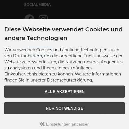
SOCIAL MEDIA
Diese Webseite verwendet Cookies und
WERKSTATTPARTNER
andere Technologien
Wir verwenden Cookies und ähnliche Technologien, auch
von Drittanbietern, um die ordentliche Funktionsweise der
Website zu gewährleisten, die Nutzung unseres Angebotes
zu analysieren und Ihnen ein bestmögliches
Einkaufserlebnis bieten zu können. Weitere Informationen
finden Sie in unserer Datenschutzerklärung.
ALLE AKZEPTIEREN
NUR NOTWENDIGE
Alle Preise inkl. gesetzl. MwSt. zzgl.
Versandkosten
. Die
durchgestrichenen Preise entsprechen dem bisherigen Preis bei surfin-
bikeout.
Einstellungen anpassen
© 2026 surfin-bikeout • Alle Rechte vorbehalten