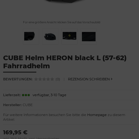
Für eine größere Ansicht klicken Sie auf das Vorschaubild
CUBE Helm HERON black L (57-62)
Fahrradhelm
BEWERTUNGEN:
(0)
|
REZENSION SCHREIBEN
Lieferzeit:
verfügbar, 3-10 Tage
Hersteller:
CUBE
Für weitere Informationen besuchen Sie bitte die
Homepage
zu diesem
Artikel.
169,95 €
inkl. 19 % MwSt. zzgl.
Versandkosten