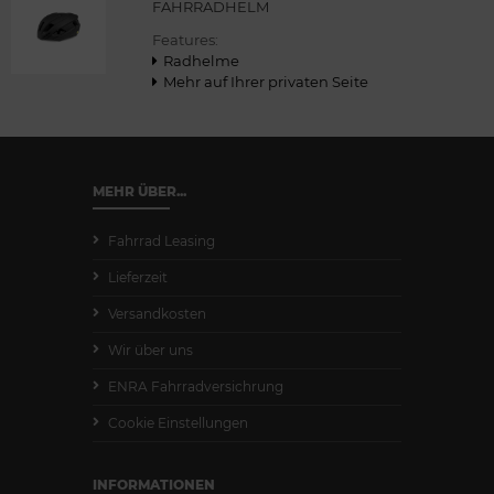
FAHRRADHELM
Features:
Radhelme
Mehr auf Ihrer privaten Seite
MEHR ÜBER...
Fahrrad Leasing
Lieferzeit
Versandkosten
Wir über uns
ENRA Fahrradversichrung
Cookie Einstellungen
INFORMATIONEN