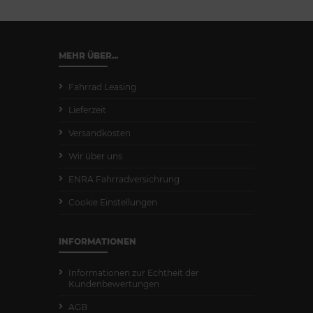
MEHR ÜBER...
Fahrrad Leasing
Lieferzeit
Versandkosten
Wir über uns
ENRA Fahrradversichrung
Cookie Einstellungen
INFORMATIONEN
Informationen zur Echtheit der
Kundenbewertungen
AGB